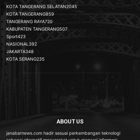
KOTA TANGERANG SELATAN
2045
KOTA TANGERANG
859
TANGERANG RAYA
720
KABUPATEN TANGERANG
507
Sport
423
NASIONAL
392
JAKARTA
348
KOTA SERANG
235
ABOUT US
janabarnews.com hadir sesuai perkembangan teknologi
sebagai alternatif masyarakat untuk mencari informasi.