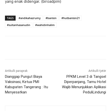
yang enak didengar. (biroadpim)
TAGS
#andikahazrumy
#banten
#hutbanten21
#sultanhasanudin
#wahidinhalim
Artikulli paraprak
Artikulli tjetër
Dianggap Pungut Biaya
PPKM Level 3 di Tangsel
Vaksinasi, Ketua PMI
Diperpanjang, Tamu Hotel
Kabupaten Tangerang : Itu
Wajib Menunjukkan Aplikasi
Menyesatkan
PeduliLindungi