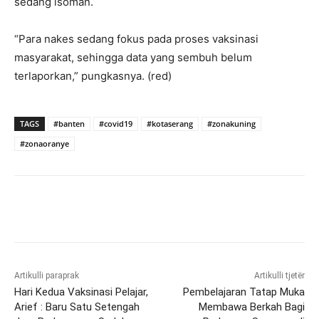
sedang isoman.
“Para nakes sedang fokus pada proses vaksinasi
masyarakat, sehingga data yang sembuh belum
terlaporkan,” pungkasnya. (red)
TAGS
#banten
#covid19
#kotaserang
#zonakuning
#zonaoranye
Artikulli paraprak
Artikulli tjetër
Hari Kedua Vaksinasi Pelajar,
Pembelajaran Tatap Muka
Arief : Baru Satu Setengah
Membawa Berkah Bagi