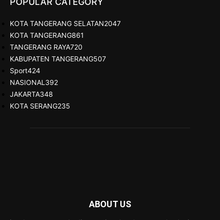
POPULAR CATEGORY
KOTA TANGERANG SELATAN
2047
KOTA TANGERANG
861
TANGERANG RAYA
720
KABUPATEN TANGERANG
507
Sport
424
NASIONAL
392
JAKARTA
348
KOTA SERANG
235
ABOUT US