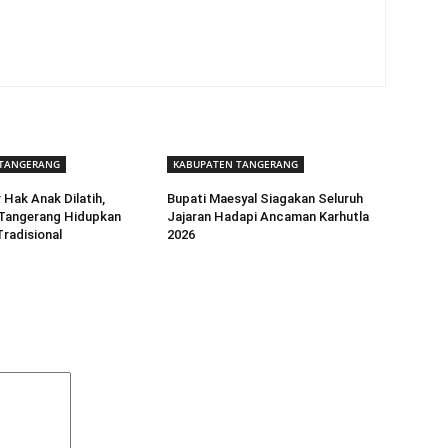
 TANGERANG
KABUPATEN TANGERANG
 Hak Anak Dilatih,
Bupati Maesyal Siagakan Seluruh
Tangerang Hidupkan
Jajaran Hadapi Ancaman Karhutla
radisional
2026
Komentar: