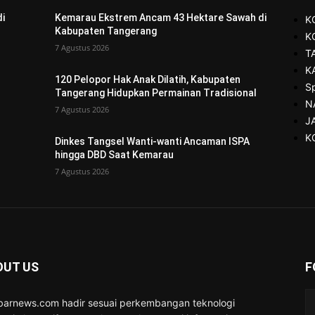
i
Kemarau Ekstrem Ancam 43 Hektare Sawah di
K
Kabupaten Tangerang
K
7 Agustus 2026
T
K
120 Pelopor Hak Anak Dilatih, Kabupaten
S
Tangerang Hidupkan Permainan Tradisional
N
7 Agustus 2026
J
K
Dinkes Tangsel Wanti-wanti Ancaman ISPA
hingga DBD Saat Kemarau
7 Agustus 2026
OUT US
F
barnews.com hadir sesuai perkembangan teknologi