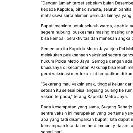
“Dengan jumlah target sebelum bulan Desember 
kepada Kapolda, pihak swasta, seluruh panitia
mahasiswa serta elemen pemuda lainnya yang i
Bupati meminta untuk seluruh warga, apabila a
segera hubungi puskesmas masing masing untuk
bisa kembali beraktivitas dan menekan angka 
Sementara itu Kapolda Metro Jaya Irjen Pol Mo
melakukan pelaksanaan vaksinasi secara gencar
hukum Polda Metro Jaya. Semoga dengan adany
khususnya di kecamatan Pakuhaji bisa lebih m
gerai vaksinasi merdeka ini ditempatkan di
“Sekarang mau vaksin enak, tinggal keluar dari
setelah itu selesai bisa langsung pulang ke ru
vaksin terpadu,” terang Kapolda Metro Jaya.
Pada kesempatan yang sama, Sugeng Raharjo s
sentra vaksin ini merupakan yang pertama ya
apa yang tadi disampaikan bupati, kita dapat
kemampuan kita dalam herd immunity dalam r
sehari-hari.