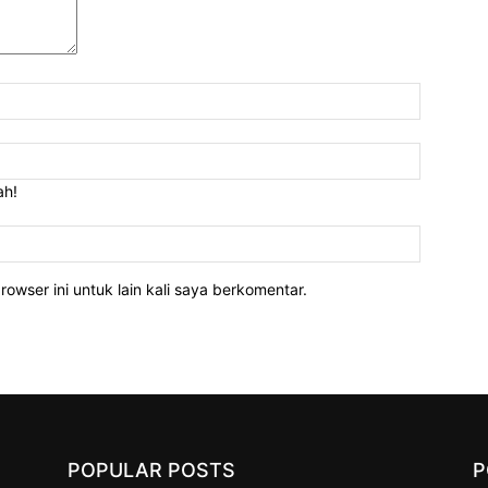
Nama:*
Email:*
ah!
Website:
owser ini untuk lain kali saya berkomentar.
POPULAR POSTS
P