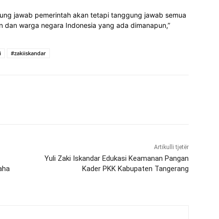
ng jawab pemerintah akan tetapi tanggung jawab semua
n dan warga negara Indonesia yang ada dimanapun,”
i
#zakiiskandar
Artikulli tjetër
Yuli Zaki Iskandar Edukasi Keamanan Pangan
aha
Kader PKK Kabupaten Tangerang