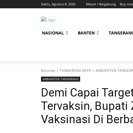
Sabtu, Agustus 8, 2026
Masuk / Bergabung
Buy now
NASIONAL
BANTEN
TANGERAN
Beranda
TANGERANG RAYA
KABUPATEN TANGER
KABUPATEN TANGERANG
Demi Capai Target
Tervaksin, Bupati
Vaksinasi Di Berb