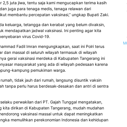
2,5 juta jiwa, tentu saja kami mengucapkan terima kasih
 dan juga para tenaga medis, tenaga relawan dari
kut membantu percepatan vaksinasi,” ungkap Bupati Zaki.
da keluarga, tetangga dan kerabat yang belum divaksin,
 mendapatkan jadwal vaksinasi. Ini penting agar kita
penyebaran virus Covid-19.
M
hammad Fadil Imran mengungkapkan, saat ini Polri terus
 dan massal di seluruh wilayah termasuk di wilayah
a gerai vaksinasi merdeka di Kabupaten Tangerang ini
enyasar masyarakat yang ada di wilayah pedesaan karena
 kampung-kampung pemukiman warga.
 rumah, tidak jauh dari rumah, langsung disuntik vaksin
mah tanpa perlu harus berdesak-desakan dan antri di sentra
elaku perwakilan dari PT. Gajah Tunggal mengatakan,
ng kita dirikan di Kabupaten Tangerang, mudah mudahan
 mendorong vaksinasi massal untuk dapat meningkatkan
angka memulihkan perekonomian Indonesia dan kehidupan