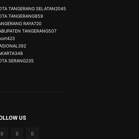
OTA TANGERANG SELATAN
2045
OTA TANGERANG
859
ANGERANG RAYA
720
ABUPATEN TANGERANG
507
port
423
ASIONAL
392
AKARTA
348
OTA SERANG
235
OLLOW US