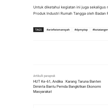
Untuk diketahui kegiatan ini juga sekaligus 
Produk Industri Rumah Tangga oleh Badan
TAGS
#ariefwismansyah
#dpmptsp
#kotatange
Bagikan
Artikulli paraprak
HUT Ke-61, Andika : Karang Taruna Banten
Diminta Bantu Pemda Bangkitkan Ekonomi
Masyarakat