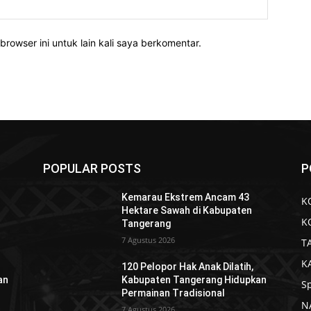
Website:
rowser ini untuk lain kali saya berkomentar.
POPULAR POSTS
P
Kemarau Ekstrem Ancam 43
K
Hektare Sawah di Kabupaten
K
Tangerang
7 Agustus 2026
T
K
120 Pelopor Hak Anak Dilatih,
an
Kabupaten Tangerang Hidupkan
S
Permainan Tradisional
N
7 Agustus 2026