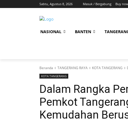
Sabtu, Agustus 8, 2026
Masuk / Bergabung
Buy now
NASIONAL
BANTEN
TANGERAN
Beranda
TANGERANG RAYA
KOTA TANGERANG
KOTA TANGERANG
Dalam Rangka Pe
Pemkot Tangerang 
Kemudahan Beru