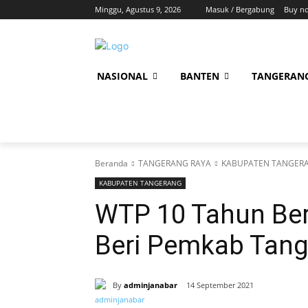
Minggu, Agustus 9, 2026
Masuk / Bergabung
Buy n
NASIONAL
BANTEN
TANGERAN
Beranda
TANGERANG RAYA
KABUPATEN TANGER
KABUPATEN TANGERANG
WTP 10 Tahun Ber
Beri Pemkab Tan
By
adminjanabar
14 September 2021