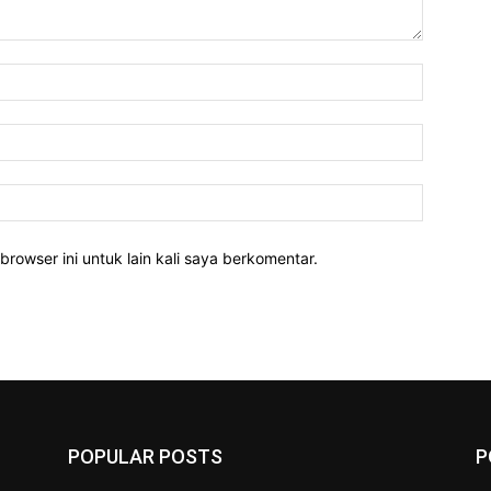
Nama:*
Email:*
Website:
rowser ini untuk lain kali saya berkomentar.
POPULAR POSTS
P