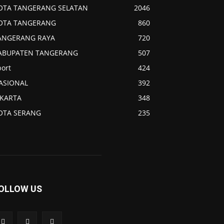
OTA TANGERANG SELATAN
2046
OTA TANGERANG
860
ANGERANG RAYA
720
ABUPATEN TANGERANG
507
port
424
ASIONAL
392
AKARTA
348
OTA SERANG
235
OLLOW US