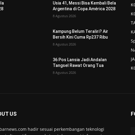
ela
Usia 41, Messi Bisa Kembali Bela
K
28
Argentina di Copa América 2028
K
8 Agustus 2026
T
K
Kampung Belum Teraliri? Air
Bersih Kini Cuma Rp237 Ribu
S
8 Agustus 2026
N
J
36 Pos Lansia Jadi Andalan
Tangsel Rawat Orang Tua
K
8 Agustus 2026
OUT US
F
barnews.com hadir sesuai perkembangan teknologi