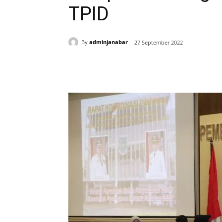
TPID
By
adminjanabar
27 September 2022
Bagikan