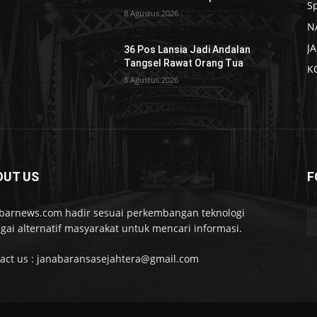
S
8 Agustus 2026
N
J
36 Pos Lansia Jadi Andalan
Tangsel Rawat Orang Tua
K
8 Agustus 2026
OUT US
F
barnews.com hadir sesuai perkembangan teknologi
gai alternatif masyarakat untuk mencari informasi.
act us : janabaransasejahtera@gmail.com