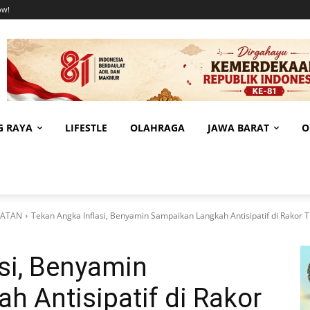
ow!
G RAYA
LIFESTLE
OLAHRAGA
JAWA BARAT
O
LATAN
Tekan Angka Inflasi, Benyamin Sampaikan Langkah Antisipatif di Rakor 
si, Benyamin
 Antisipatif di Rakor