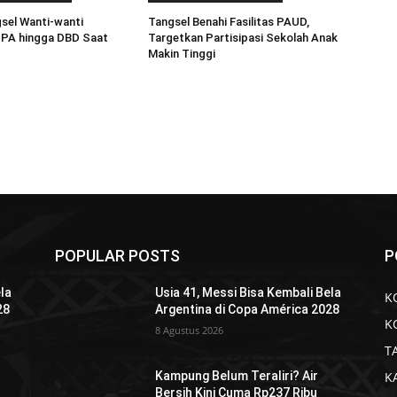
sel Wanti-wanti
Tangsel Benahi Fasilitas PAUD,
PA hingga DBD Saat
Targetkan Partisipasi Sekolah Anak
Makin Tinggi
POPULAR POSTS
P
ela
Usia 41, Messi Bisa Kembali Bela
K
28
Argentina di Copa América 2028
K
8 Agustus 2026
T
K
Kampung Belum Teraliri? Air
Bersih Kini Cuma Rp237 Ribu