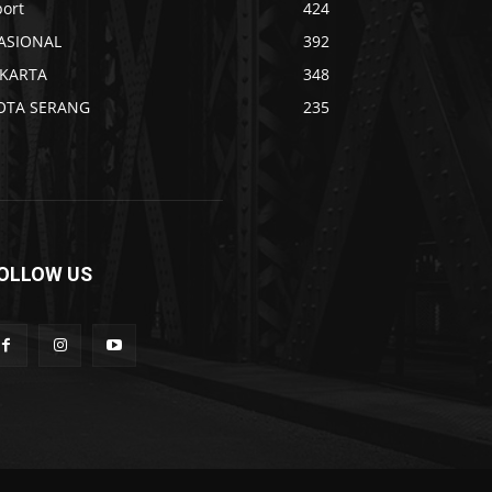
port
424
ASIONAL
392
AKARTA
348
OTA SERANG
235
OLLOW US