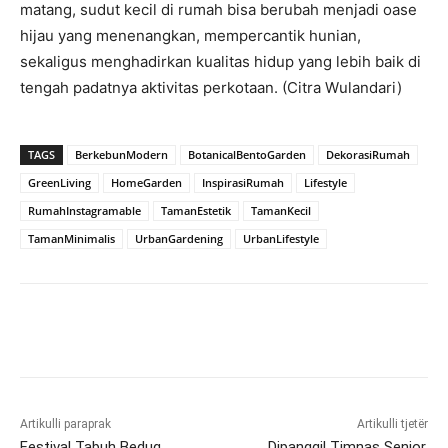
matang, sudut kecil di rumah bisa berubah menjadi oase
hijau yang menenangkan, mempercantik hunian,
sekaligus menghadirkan kualitas hidup yang lebih baik di
tengah padatnya aktivitas perkotaan. (Citra Wulandari)
TAGS
BerkebunModern
BotanicalBentoGarden
DekorasiRumah
GreenLiving
HomeGarden
InspirasiRumah
Lifestyle
RumahInstagramable
TamanEstetik
TamanKecil
TamanMinimalis
UrbanGardening
UrbanLifestyle
Artikulli paraprak
Artikulli tjetër
Festival Tabuh Bedug
Dipanggil Timnas Senior,