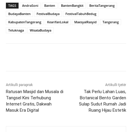
TAGS
AndraSoni
Banten
BantenBangkit
BeritaTangerang
BudayaBanten
FestivalBudaya
FestivalTabuhBedug
KabupatenTangerang
KearifanLokal
MaesyalRasyid
Tangerang
Teluknaga
WisataBudaya
Artikulli paraprak
Artikulli tjetër
Ratusan Masjid dan Musala di
Tak Perlu Lahan Luas,
Tangsel Kini Terhubung
Botanical Bento Garden
Internet Gratis, Dakwah
Sulap Sudut Rumah Jadi
Masuk Era Digital
Ruang Hijau Estetik