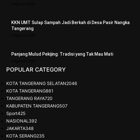
9 Agustus 2026
KKN UMT Sulap Sampah Jadi Berkah di Desa Pasir Nangka
Tangerang
9 Agustus 2026
Panjang Mulud Pekijing: Tradisi yang Tak Mau Mati
9 Agustus 2026
POPULAR CATEGORY
KOTA TANGERANG SELATAN
2046
KOTA TANGERANG
861
TANGERANG RAYA
720
KABUPATEN TANGERANG
507
Sport
425
NASIONAL
392
JAKARTA
348
KOTA SERANG
235