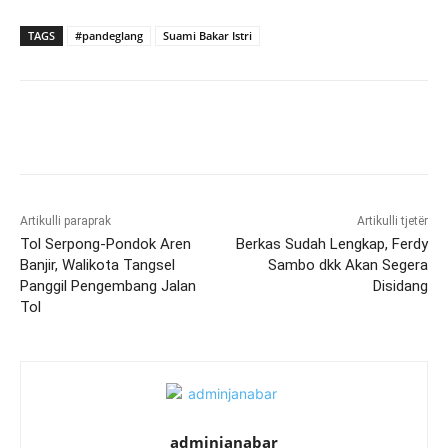
TAGS
#pandeglang
Suami Bakar Istri
Artikulli paraprak
Artikulli tjetër
Tol Serpong-Pondok Aren
Berkas Sudah Lengkap, Ferdy
Banjir, Walikota Tangsel
Sambo dkk Akan Segera
Panggil Pengembang Jalan
Disidang
Tol
adminjanabar