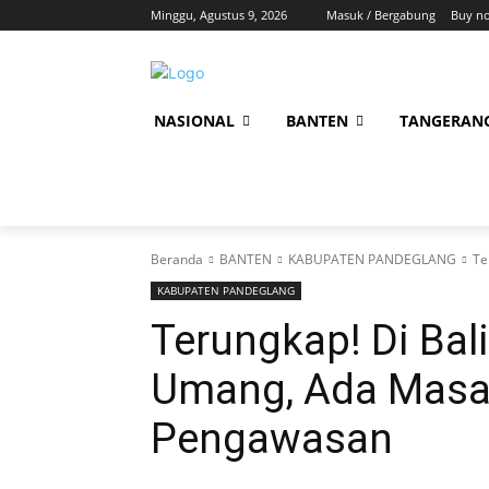
Minggu, Agustus 9, 2026
Masuk / Bergabung
Buy n
NASIONAL
BANTEN
TANGERAN
Beranda
BANTEN
KABUPATEN PANDEGLANG
Te
KABUPATEN PANDEGLANG
Terungkap! Di Bali
Umang, Ada Masal
Pengawasan