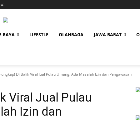
ow!
G RAYA
LIFESTLE
OLAHRAGA
JAWA BARAT
O
rungkap! Di Balik Viral Jual Pulau Umang, Ada Masalah Izin dan Pengawasan
k Viral Jual Pulau
ah Izin dan