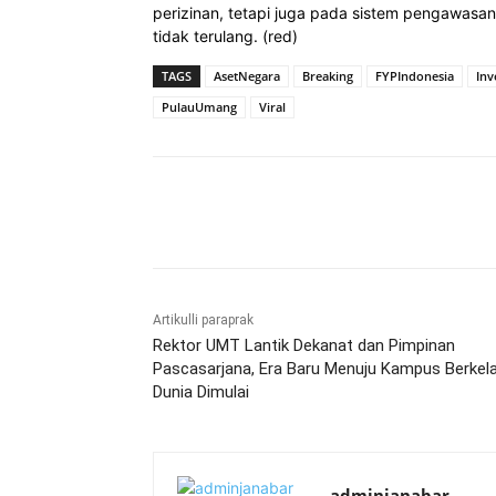
perizinan, tetapi juga pada sistem pengawasan 
tidak terulang. (red)
TAGS
AsetNegara
Breaking
FYPIndonesia
Inv
PulauUmang
Viral
Bagikan
Artikulli paraprak
Rektor UMT Lantik Dekanat dan Pimpinan
Pascasarjana, Era Baru Menuju Kampus Berkel
Dunia Dimulai
adminjanabar