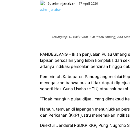
By
adminjanabar
17 April 2026
Bagikan
Terungkap! Di Balik Viral Jual Pulau Umang, Ada Ma
PANDEGLANG – Iklan penjualan Pulau Umang sen
lapisan persoalan yang lebih kompleks dari se
adanya indikasi persoalan perizinan hingga ce
Pemerintah Kabupaten Pandeglang melalui Kepa
menegaskan bahwa pulau tidak dapat diperjual
seperti Hak Guna Usaha (HGU) atau hak pakai.
“Tidak mungkin pulau dijual. Yang dimaksud ke
Namun, temuan di lapangan menunjukkan persoa
dan Perikanan (KKP) justru menemukan indika
Direktur Jenderal PSDKP KKP, Pung Nugroho S