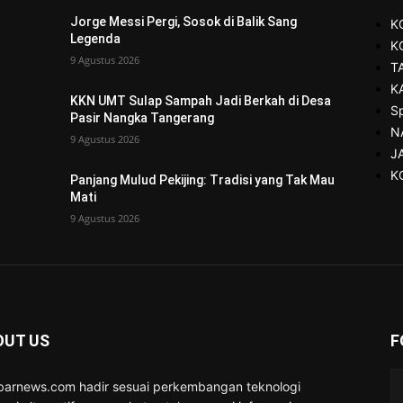
Jorge Messi Pergi, Sosok di Balik Sang
K
Legenda
K
9 Agustus 2026
T
K
KKN UMT Sulap Sampah Jadi Berkah di Desa
S
Pasir Nangka Tangerang
N
9 Agustus 2026
J
K
Panjang Mulud Pekijing: Tradisi yang Tak Mau
Mati
9 Agustus 2026
OUT US
F
barnews.com hadir sesuai perkembangan teknologi