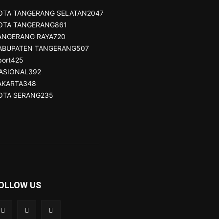
OTA TANGERANG SELATAN
2047
OTA TANGERANG
861
ANGERANG RAYA
720
ABUPATEN TANGERANG
507
port
425
ASIONAL
392
AKARTA
348
OTA SERANG
235
OLLOW US