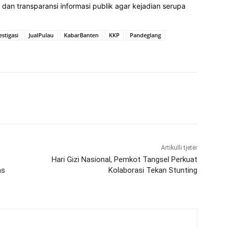
dan transparansi informasi publik agar kejadian serupa
estigasi
JualPulau
KabarBanten
KKP
Pandeglang
Artikulli tjetër
Hari Gizi Nasional, Pemkot Tangsel Perkuat
as
Kolaborasi Tekan Stunting