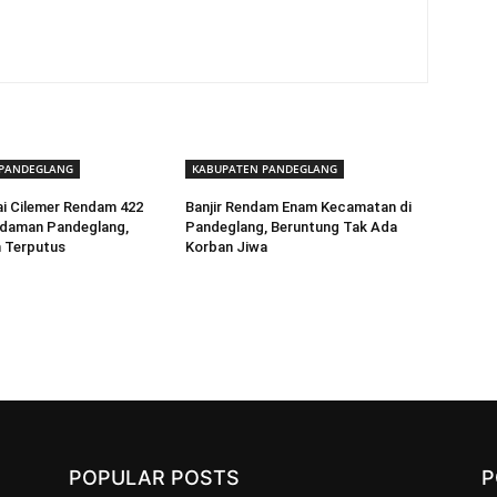
 PANDEGLANG
KABUPATEN PANDEGLANG
ai Cilemer Rendam 422
Banjir Rendam Enam Kecamatan di
Idaman Pandeglang,
Pandeglang, Beruntung Tak Ada
n Terputus
Korban Jiwa
POPULAR POSTS
P