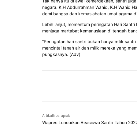
Tak hanya itu di awal kemerdekaan, santri juga 
negara. K.H Abdurrahman Wahid, K.H Wahid Has
demi bangsa dan kemaslahatan umat agama di 
Lebih lanjut, momentum peringatan Hari Santri
menjaga martabat kemanusiaan di tengah ban
“Peringatan hari santri bukan hanya milik san
mencintai tanah air dan milik mereka yang memi
pungkasnya. (Adv)
Bagikan
Artikulli paraprak
Wapres Luncurkan Beasiswa Santri Tahun 202