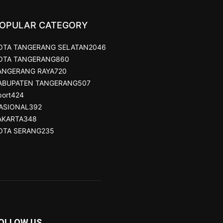
OPULAR CATEGORY
OTA TANGERANG SELATAN
2046
OTA TANGERANG
860
ANGERANG RAYA
720
ABUPATEN TANGERANG
507
port
424
ASIONAL
392
AKARTA
348
OTA SERANG
235
OLLOW US