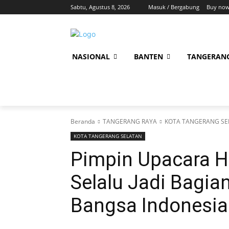
Sabtu, Agustus 8, 2026
Masuk / Bergabung
Buy now
NASIONAL
BANTEN
TANGERAN
Beranda
TANGERANG RAYA
KOTA TANGERANG SE
KOTA TANGERANG SELATAN
Pimpin Upacara Har
Selalu Jadi Bagi
Bangsa Indonesia