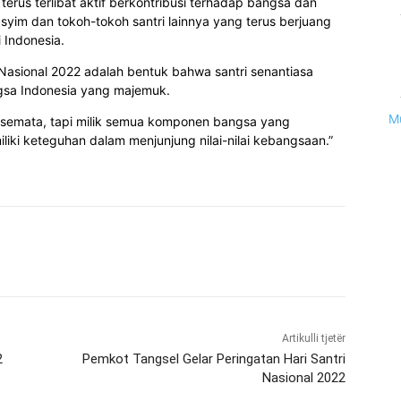
terus terlibat aktif berkontribusi terhadap bangsa dan
yim dan tokoh-tokoh santri lainnya yang terus berjuang
Indonesia.
 Nasional 2022 adalah bentuk bahwa santri senantiasa
gsa Indonesia yang majemuk.
M
tri semata, tapi milik semua komponen bangsa yang
liki keteguhan dalam menjunjung nilai-nilai kebangsaan.”
Artikulli tjetër
2
Pemkot Tangsel Gelar Peringatan Hari Santri
Nasional 2022