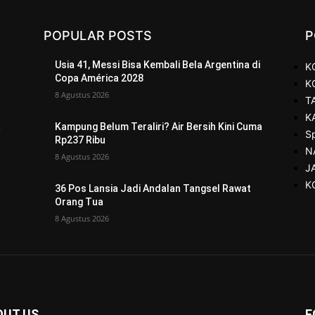
POPULAR POSTS
P
Usia 41, Messi Bisa Kembali Bela Argentina di
K
Copa América 2028
K
8 Agustus 2026
T
K
a
Kampung Belum Teraliri? Air Bersih Kini Cuma
S
Rp237 Ribu
N
8 Agustus 2026
J
K
36 Pos Lansia Jadi Andalan Tangsel Rawat
Orang Tua
8 Agustus 2026
OUT US
F