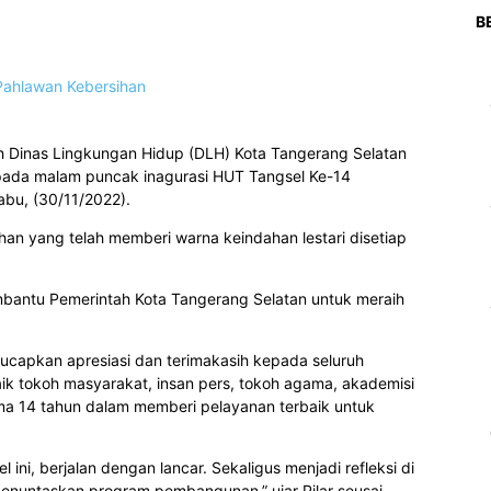
B
Dinas Lingkungan Hidup (DLH) Kota Tangerang Selatan
ada malam puncak inagurasi HUT Tangsel Ke-14
abu, (30/11/2022).
ihan yang telah memberi warna keindahan lestari disetiap
mbantu Pemerintah Kota Tangerang Selatan untuk meraih
gucapkan apresiasi dan terimakasih kepada seluruh
ik tokoh masyarakat, insan pers, tokoh agama, akademisi
ama 14 tahun dalam memberi pelayanan terbaik untuk
 ini, berjalan dengan lancar. Sekaligus menjadi refleksi di
enuntaskan program pembangunan,” ujar Pilar seusai