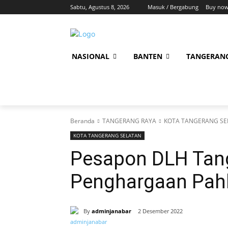
Sabtu, Agustus 8, 2026
Masuk / Bergabung
Buy now
NASIONAL
BANTEN
TANGERAN
Beranda
TANGERANG RAYA
KOTA TANGERANG SE
KOTA TANGERANG SELATAN
Pesapon DLH Tang
Penghargaan Pah
By
adminjanabar
2 Desember 2022