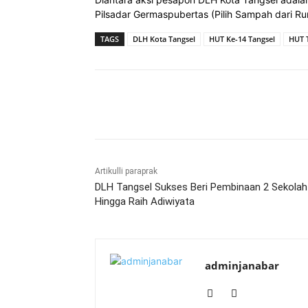
Pilsadar Germaspubertas (Pilih Sampah dari R
TAGS
DLH Kota Tangsel
HUT Ke-14 Tangsel
HUT 
Bagikan
Artikulli paraprak
DLH Tangsel Sukses Beri Pembinaan 2 Sekolah
Hingga Raih Adiwiyata
adminjanabar