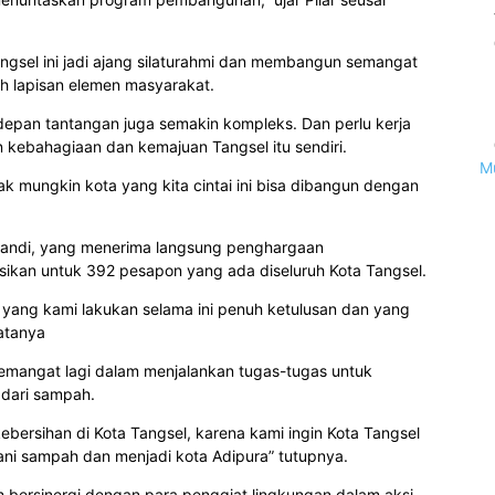
sel ini jadi ajang silaturahmi dan membangun semangat
h lapisan elemen masyarakat.
 depan tantangan juga semakin kompleks. Dan perlu kerja
 kebahagiaan dan kemajuan Tangsel itu sendiri.
M
mungkin kota yang kita cintai ini bisa dibangun dengan
pandi, yang menerima langsung penghargaan
kan untuk 392 pesapon yang ada diseluruh Kota Tangsel.
a yang kami lakukan selama ini penuh ketulusan dan yang
atanya
semangat lagi dalam menjalankan tugas-tugas untuk
 dari sampah.
ebersihan di Kota Tangsel, karena kami ingin Kota Tangsel
ni sampah dan menjadi kota Adipura” tutupnya.
h bersinergi dengan para penggiat lingkungan dalam aksi