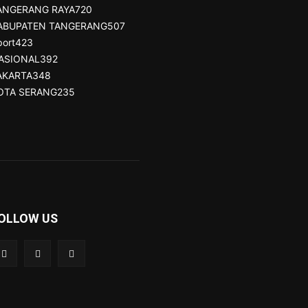
ANGERANG RAYA
720
ABUPATEN TANGERANG
507
port
423
ASIONAL
392
AKARTA
348
OTA SERANG
235
OLLOW US