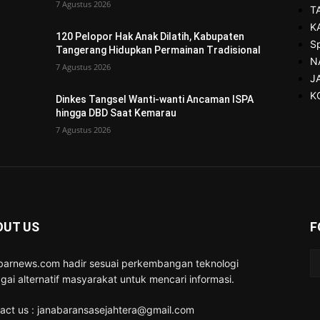
7 Agustus 2026
T
K
120 Pelopor Hak Anak Dilatih, Kabupaten
S
Tangerang Hidupkan Permainan Tradisional
N
7 Agustus 2026
J
K
Dinkes Tangsel Wanti-wanti Ancaman ISPA
hingga DBD Saat Kemarau
7 Agustus 2026
OUT US
F
barnews.com hadir sesuai perkembangan teknologi
gai alternatif masyarakat untuk mencari informasi.
act us : janabaransasejahtera@gmail.com