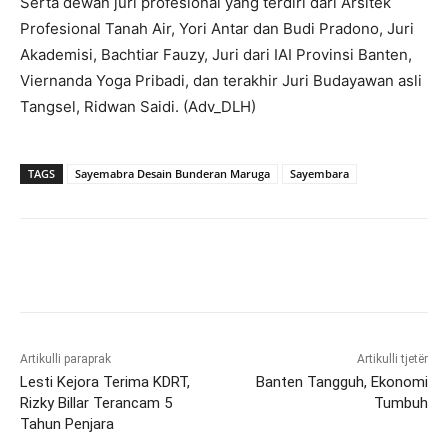
Serta dewan juri profesional yang terdiri dari Arsitek
Profesional Tanah Air, Yori Antar dan Budi Pradono, Juri
Akademisi, Bachtiar Fauzy, Juri dari IAI Provinsi Banten,
Viernanda Yoga Pribadi, dan terakhir Juri Budayawan asli
Tangsel, Ridwan Saidi. (Adv_DLH)
TAGS
Sayemabra Desain Bunderan Maruga
Sayembara
Artikulli paraprak
Artikulli tjetër
Lesti Kejora Terima KDRT,
Banten Tangguh, Ekonomi
Rizky Billar Terancam 5
Tumbuh
Tahun Penjara