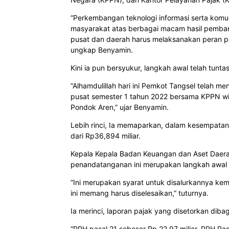
“Perkembangan teknologi informasi serta komun
masyarakat atas berbagai macam hasil pemba
pusat dan daerah harus melaksanakan peran pem
ungkap Benyamin.
Kini ia pun bersyukur, langkah awal telah tunta
“Alhamdulillah hari ini Pemkot Tangsel telah me
pusat semester 1 tahun 2022 bersama KPPN w
Pondok Aren,” ujar Benyamin.
Lebih rinci, Ia memaparkan, dalam kesempatan 
dari Rp36,894 miliar.
Kepala Kepala Badan Keuangan dan Aset Dae
penandatanganan ini merupakan langkah awal p
“Ini merupakan syarat untuk disalurkannya kemb
ini memang harus diselesaikan,” tuturnya.
Ia merinci, laporan pajak yang disetorkan diba
“PPH pasal 21 sebesar Rp 22,97 miliar, PPH Pa