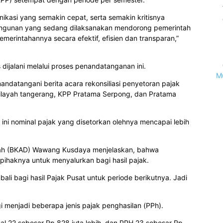
ikasi yang semakin cepat, serta semakin kritisnya
ngunan yang sedang dilaksanakan mendorong pemerintah
erintahannya secara efektif, efisien dan transparan,”
s dijalani melalui proses penandatanganan ini.
M
nandatangani berita acara rekonsiliasi penyetoran pajak
ilayah tangerang, KPP Pratama Serpong, dan Pratama
ini nominal pajak yang disetorkan olehnya mencapai lebih
rah (BKAD) Wawang Kusdaya menjelaskan, bahwa
ihaknya untuk menyalurkan bagi hasil pajak.
ali bagi hasil Pajak Pusat untuk periode berikutnya. Jadi
gi menjadi beberapa jenis pajak penghasilan (PPh).
sal 22 sebesar Rp 828 juta lebih, dan PPH 23 sebesar Rp