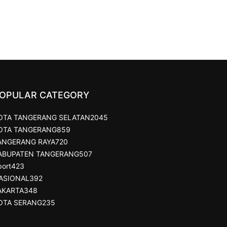
OPULAR CATEGORY
OTA TANGERANG SELATAN
2045
OTA TANGERANG
859
ANGERANG RAYA
720
ABUPATEN TANGERANG
507
port
423
ASIONAL
392
AKARTA
348
OTA SERANG
235