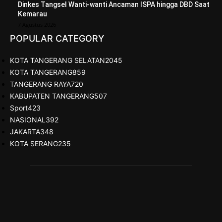
Dinkes Tangsel Wanti-wanti Ancaman ISPA hingga DBD Saat
Kemarau
7 Agustus 2026
POPULAR CATEGORY
KOTA TANGERANG SELATAN
2045
KOTA TANGERANG
859
TANGERANG RAYA
720
KABUPATEN TANGERANG
507
Sport
423
NASIONAL
392
JAKARTA
348
KOTA SERANG
235