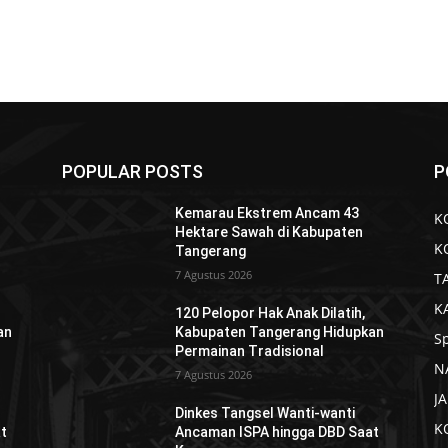
POPULAR POSTS
P
Kemarau Ekstrem Ancam 43
K
Hektare Sawah di Kabupaten
K
Tangerang
7 Agustus 2026
T
K
120 Pelopor Hak Anak Dilatih,
an
Kabupaten Tangerang Hidupkan
S
Permainan Tradisional
N
7 Agustus 2026
J
Dinkes Tangsel Wanti-wanti
K
t
Ancaman ISPA hingga DBD Saat