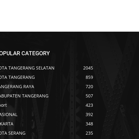
OPULAR CATEGORY
OTA TANGERANG SELATAN
2045
OTA TANGERANG
859
ANGERANG RAYA
720
ABUPATEN TANGERANG
507
port
423
ASIONAL
392
AKARTA
348
OTA SERANG
235