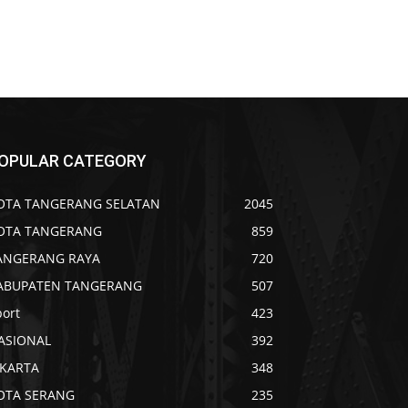
OPULAR CATEGORY
OTA TANGERANG SELATAN
2045
OTA TANGERANG
859
ANGERANG RAYA
720
ABUPATEN TANGERANG
507
port
423
ASIONAL
392
AKARTA
348
OTA SERANG
235