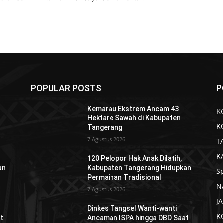
POPULAR POSTS
P
Kemarau Ekstrem Ancam 43
K
Hektare Sawah di Kabupaten
K
Tangerang
7 Agustus 2026
T
K
120 Pelopor Hak Anak Dilatih,
an
Kabupaten Tangerang Hidupkan
S
Permainan Tradisional
N
7 Agustus 2026
J
Dinkes Tangsel Wanti-wanti
K
t
Ancaman ISPA hingga DBD Saat