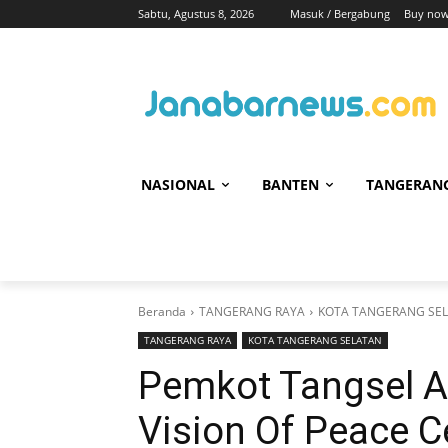
Sabtu, Agustus 8, 2026
Masuk / Bergabung
Buy now
NASIONAL
BANTEN
TANGERAN
Beranda
TANGERANG RAYA
KOTA TANGERANG SE
TANGERANG RAYA
KOTA TANGERANG SELATAN
Pemkot Tangsel A
Vision Of Peace 