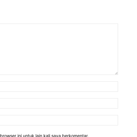
Nama:*
Email:*
Website:
rowser ini untuk lain kali saya berkomentar.