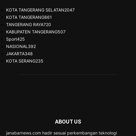
KOTA TANGERANG SELATAN
2047
KOTA TANGERANG
861
TANGERANG RAYA
720
KABUPATEN TANGERANG
507
Sport
425
NASIONAL
392
JAKARTA
348
KOTA SERANG
235
ABOUT US
janabarnews.com hadir sesuai perkembangan teknologi