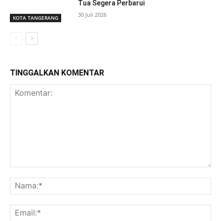
Tua Segera Perbarui
30 Juli 2026
KOTA TANGERANG
TINGGALKAN KOMENTAR
Komentar:
Na
Ema