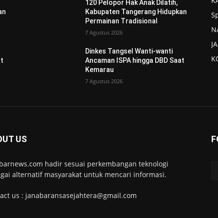
K
120 Pelopor Hak Anak Dilatih,
an
Kabupaten Tangerang Hidupkan
S
Permainan Tradisional
N
7 Agustus 2026
J
Dinkes Tangsel Wanti-wanti
K
t
Ancaman ISPA hingga DBD Saat
Kemarau
7 Agustus 2026
OUT US
F
barnews.com hadir sesuai perkembangan teknologi
gai alternatif masyarakat untuk mencari informasi.
act us : janabaransasejahtera@gmail.com