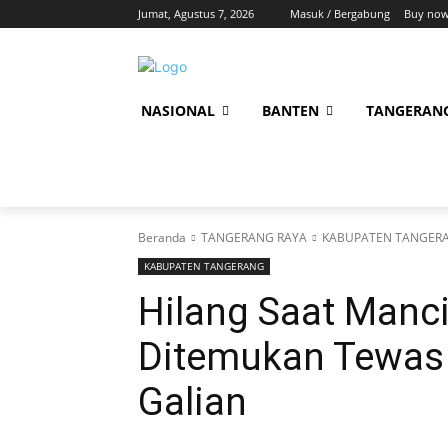
Jumat, Agustus 7, 2026
Masuk / Bergabung
Buy now
NASIONAL
BANTEN
TANGERAN
Beranda
TANGERANG RAYA
KABUPATEN TANGER
KABUPATEN TANGERANG
Hilang Saat Manc
Ditemukan Tewas 
Galian