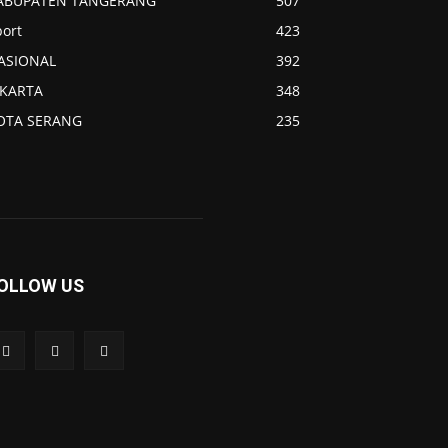
ABUPATEN TANGERANG
507
port
423
ASIONAL
392
AKARTA
348
OTA SERANG
235
OLLOW US