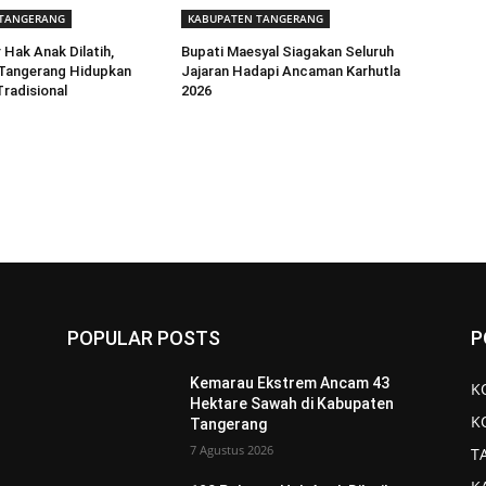
 TANGERANG
KABUPATEN TANGERANG
 Hak Anak Dilatih,
Bupati Maesyal Siagakan Seluruh
Tangerang Hidupkan
Jajaran Hadapi Ancaman Karhutla
radisional
2026
POPULAR POSTS
P
Kemarau Ekstrem Ancam 43
K
Hektare Sawah di Kabupaten
K
Tangerang
7 Agustus 2026
T