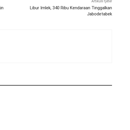
Artikulli tjetër
in
Libur Imlek, 340 Ribu Kendaraan Tinggalkan
Jabodetabek