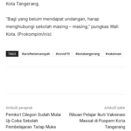
Kota Tangerang.
“Bagi yang belum mendapat undangan, harap
menghubungi sekolah masing – masing,” pungkas Wali
Kota. (Prokompim/nis)
TAGS
#ariefwismansyah
#covid19
#kotatangerang
#vaksinasi
Artikulli paraprak
Artikulli tjetër
Pemkot Cilegon Sudah Mulai
Ribuan Pelajar Ikuti Vaksinasi
Uji Coba Sekolah
Massal di Puspem Kota
Pembelajaran Tatap Muka
Tangerang