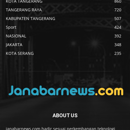
KOTA TANGERANG
860
TANGERANG RAYA
720
KABUPATEN TANGERANG
507
Sport
424
NASIONAL
392
JAKARTA
348
KOTA SERANG
235
ABOUT US
janabarnews.com hadir sesuai perkembangan teknologi