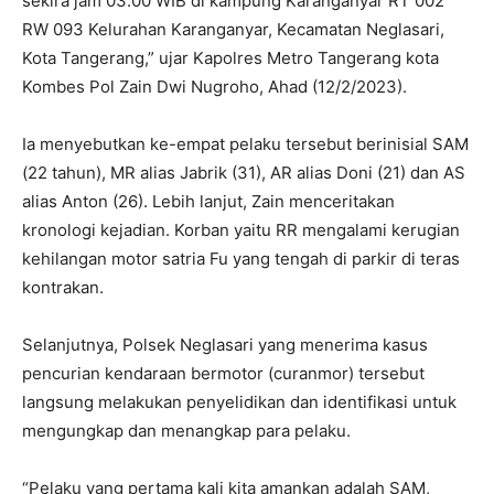
sekira jam 03.00 WIB di kampung Karanganyar RT 002
RW 093 Kelurahan Karanganyar, Kecamatan Neglasari,
Kota Tangerang,” ujar Kapolres Metro Tangerang kota
Kombes Pol Zain Dwi Nugroho, Ahad (12/2/2023).
Ia menyebutkan ke-empat pelaku tersebut berinisial SAM
(22 tahun), MR alias Jabrik (31), AR alias Doni (21) dan AS
alias Anton (26). Lebih lanjut, Zain menceritakan
kronologi kejadian. Korban yaitu RR mengalami kerugian
kehilangan motor satria Fu yang tengah di parkir di teras
kontrakan.
Selanjutnya, Polsek Neglasari yang menerima kasus
pencurian kendaraan bermotor (curanmor) tersebut
langsung melakukan penyelidikan dan identifikasi untuk
mengungkap dan menangkap para pelaku.
“Pelaku yang pertama kali kita amankan adalah SAM,