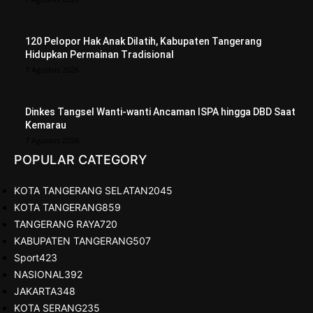
120 Pelopor Hak Anak Dilatih, Kabupaten Tangerang
Hidupkan Permainan Tradisional
7 Agustus 2026
Dinkes Tangsel Wanti-wanti Ancaman ISPA hingga DBD Saat
Kemarau
7 Agustus 2026
POPULAR CATEGORY
KOTA TANGERANG SELATAN
2045
KOTA TANGERANG
859
TANGERANG RAYA
720
KABUPATEN TANGERANG
507
Sport
423
NASIONAL
392
JAKARTA
348
KOTA SERANG
235