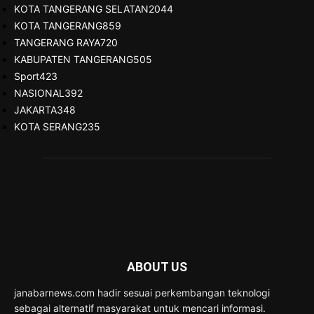
KOTA TANGERANG SELATAN
2044
KOTA TANGERANG
859
TANGERANG RAYA
720
KABUPATEN TANGERANG
505
Sport
423
NASIONAL
392
JAKARTA
348
KOTA SERANG
235
ABOUT US
janabarnews.com hadir sesuai perkembangan teknologi
sebagai alternatif masyarakat untuk mencari informasi.