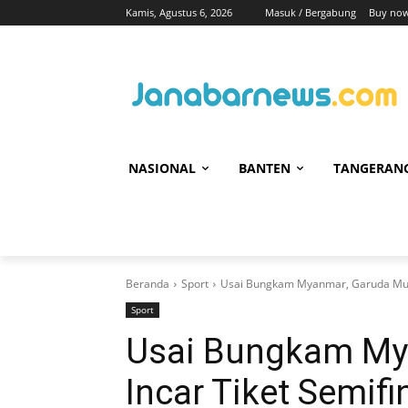
Kamis, Agustus 6, 2026
Masuk / Bergabung
Buy now
NASIONAL
BANTEN
TANGERAN
Beranda
Sport
Usai Bungkam Myanmar, Garuda Muda 
Sport
Usai Bungkam My
Incar Tiket Semifi