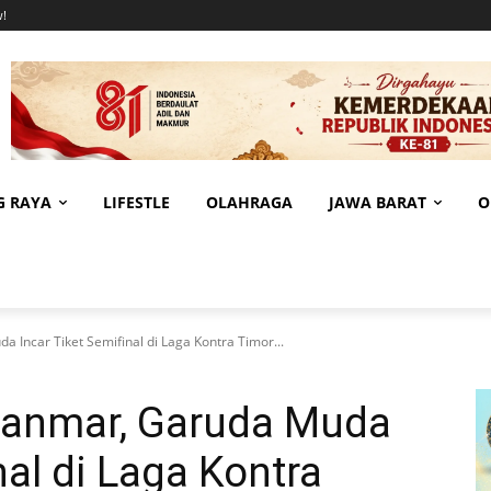
!
G RAYA
LIFESTLE
OLAHRAGA
JAWA BARAT
O
Incar Tiket Semifinal di Laga Kontra Timor...
anmar, Garuda Muda
nal di Laga Kontra