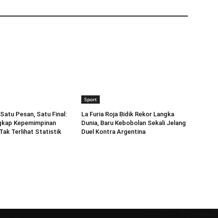
Sport
Satu Pesan, Satu Final:
La Furia Roja Bidik Rekor Langka
gkap Kepemimpinan
Dunia, Baru Kebobolan Sekali Jelang
Tak Terlihat Statistik
Duel Kontra Argentina