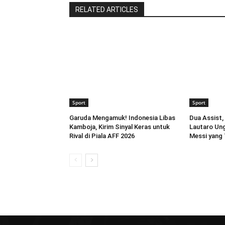
RELATED ARTICLES
Sport
Sport
Garuda Mengamuk! Indonesia Libas
Dua Assist, 
Kamboja, Kirim Sinyal Keras untuk
Lautaro Un
Rival di Piala AFF 2026
Messi yang 