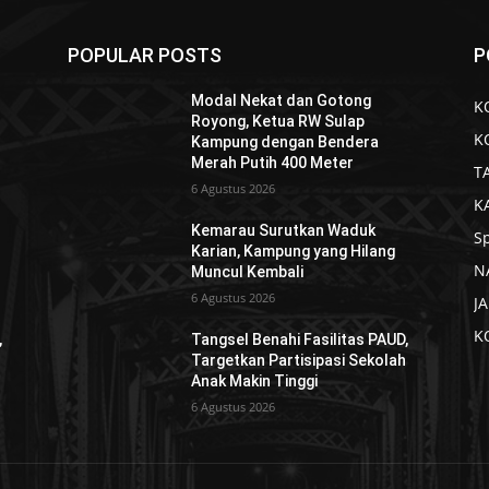
POPULAR POSTS
P
Modal Nekat dan Gotong
K
Royong, Ketua RW Sulap
K
Kampung dengan Bendera
Merah Putih 400 Meter
T
6 Agustus 2026
K
Kemarau Surutkan Waduk
S
Karian, Kampung yang Hilang
N
Muncul Kembali
6 Agustus 2026
J
K
,
Tangsel Benahi Fasilitas PAUD,
h
Targetkan Partisipasi Sekolah
Anak Makin Tinggi
6 Agustus 2026