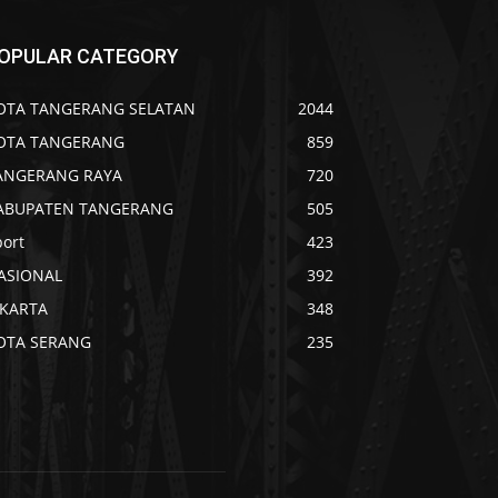
OPULAR CATEGORY
OTA TANGERANG SELATAN
2044
OTA TANGERANG
859
ANGERANG RAYA
720
ABUPATEN TANGERANG
505
port
423
ASIONAL
392
AKARTA
348
OTA SERANG
235