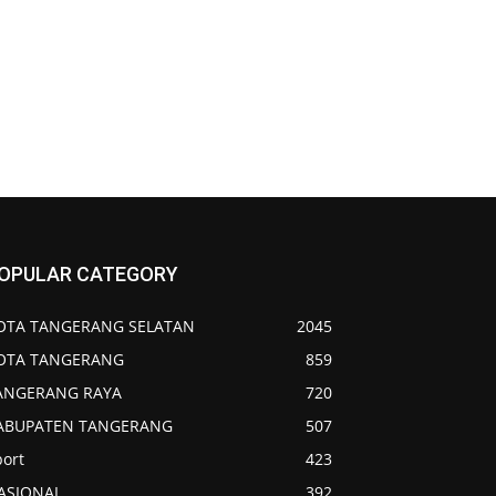
OPULAR CATEGORY
OTA TANGERANG SELATAN
2045
OTA TANGERANG
859
ANGERANG RAYA
720
ABUPATEN TANGERANG
507
port
423
ASIONAL
392