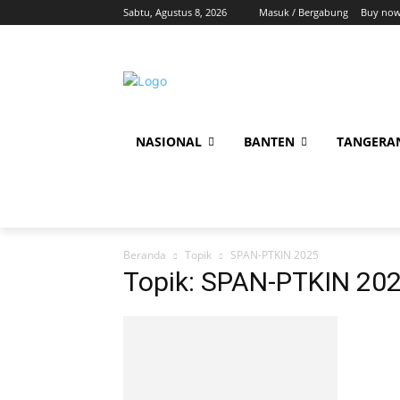
Sabtu, Agustus 8, 2026
Masuk / Bergabung
Buy now
NASIONAL
BANTEN
TANGERA
Beranda
Topik
SPAN-PTKIN 2025
Topik: SPAN-PTKIN 20