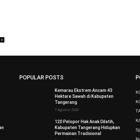
0
POPULAR POSTS
P
Kemarau Ekstrem Ancam 43
K
Hektare Sawah di Kabupaten
K
Tangerang
7 Agustus 2026
T
K
120 Pelopor Hak Anak Dilatih,
an
Kabupaten Tangerang Hidupkan
S
Permainan Tradisional
N