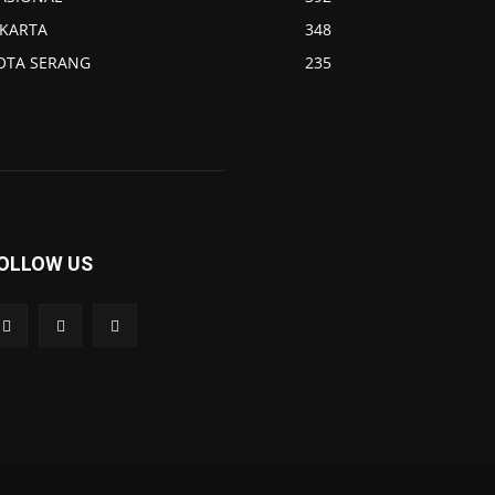
AKARTA
348
OTA SERANG
235
OLLOW US