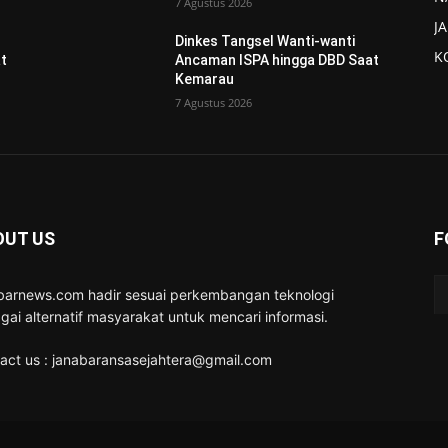
7 Agustus 2026
J
Dinkes Tangsel Wanti-wanti
K
t
Ancaman ISPA hingga DBD Saat
Kemarau
7 Agustus 2026
OUT US
F
barnews.com hadir sesuai perkembangan teknologi
gai alternatif masyarakat untuk mencari informasi.
act us : janabaransasejahtera@gmail.com