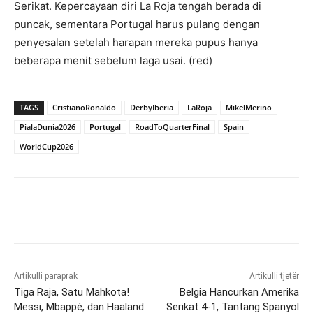
Serikat. Kepercayaan diri La Roja tengah berada di
puncak, sementara Portugal harus pulang dengan
penyesalan setelah harapan mereka pupus hanya
beberapa menit sebelum laga usai. (red)
TAGS
CristianoRonaldo
DerbyIberia
LaRoja
MikelMerino
PialaDunia2026
Portugal
RoadToQuarterFinal
Spain
WorldCup2026
Artikulli paraprak
Artikulli tjetër
Tiga Raja, Satu Mahkota!
Belgia Hancurkan Amerika
Messi, Mbappé, dan Haaland
Serikat 4-1, Tantang Spanyol