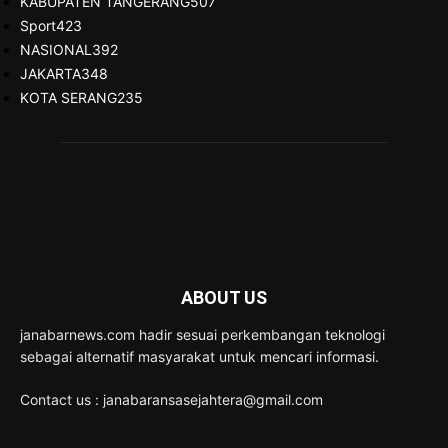
KABUPATEN TANGERANG
507
Sport
423
NASIONAL
392
JAKARTA
348
KOTA SERANG
235
ABOUT US
janabarnews.com hadir sesuai perkembangan teknologi
sebagai alternatif masyarakat untuk mencari informasi.
Contact us : janabaransasejahtera@gmail.com