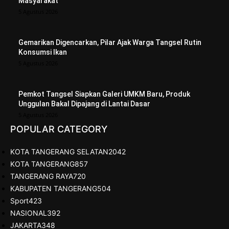
Masyarakat
5 Agustus 2026
Gemarikan Digencarkan, Pilar Ajak Warga Tangsel Rutin
Konsumsi Ikan
5 Agustus 2026
Pemkot Tangsel Siapkan Galeri UMKM Baru, Produk
Unggulan Bakal Dipajang di Lantai Dasar
5 Agustus 2026
POPULAR CATEGORY
KOTA TANGERANG SELATAN
2042
KOTA TANGERANG
857
TANGERANG RAYA
720
KABUPATEN TANGERANG
504
Sport
423
NASIONAL
392
JAKARTA
348