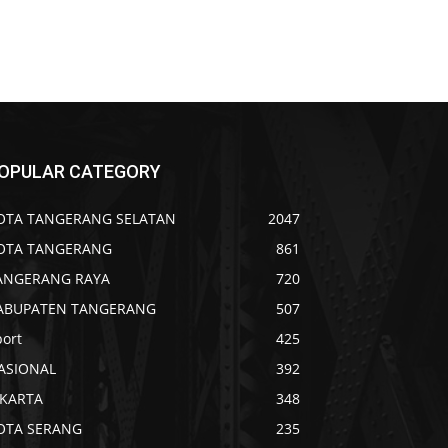
OPULAR CATEGORY
OTA TANGERANG SELATAN
2047
OTA TANGERANG
861
ANGERANG RAYA
720
ABUPATEN TANGERANG
507
port
425
ASIONAL
392
AKARTA
348
OTA SERANG
235