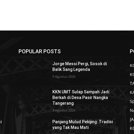
POPULAR POSTS
P
Jorge Messi Pergi, Sosok di
K
Balik Sang Legenda
K
9 Agustus 2026
T
K
KKN UMT Sulap Sampah Jadi
Berkah di Desa Pasir Nangka
S
Tangerang
N
9 Agustus 2026
J
i
Panjang Mulud Pekijing: Tradisi
yang Tak Mau Mati
K