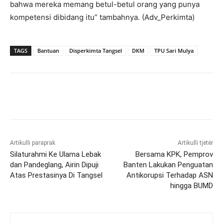
bahwa mereka memang betul-betul orang yang punya
kompetensi dibidang itu” tambahnya. (Adv_Perkimta)
TAGS
Bantuan
Disperkimta Tangsel
DKM
TPU Sari Mulya
Artikulli paraprak
Artikulli tjetër
Silaturahmi Ke Ulama Lebak
Bersama KPK, Pemprov
dan Pandeglang, Airin Dipuji
Banten Lakukan Penguatan
Atas Prestasinya Di Tangsel
Antikorupsi Terhadap ASN
hingga BUMD