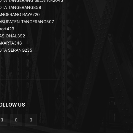
OTA TANGERANG SELATAN
2045
OTA TANGERANG
859
ANGERANG RAYA
720
ABUPATEN TANGERANG
507
port
423
ASIONAL
392
AKARTA
348
OTA SERANG
235
OLLOW US