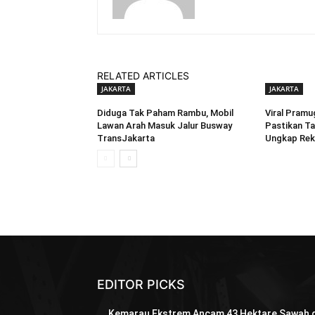
RELATED ARTICLES
JAKARTA
JAKARTA
Diduga Tak Paham Rambu, Mobil
Viral Pramu
Lawan Arah Masuk Jalur Busway
Pastikan Ta
TransJakarta
Ungkap Rek
EDITOR PICKS
Kemarau Ekstrem Ancam 43 Hektare Sawah d