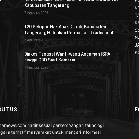
K
Kabupaten Tangerang
K
7 Agustus 2026
T
K
120 Pelopor Hak Anak Dilatih, Kabupaten
S
Tangerang Hidupkan Permainan Tradisional
N
7 Agustus 2026
J
K
Dinkes Tangsel Wanti-wanti Ancaman ISPA
hingga DBD Saat Kemarau
7 Agustus 2026
OUT US
F
barnews.com hadir sesuai perkembangan teknologi
gai alternatif masyarakat untuk mencari informasi.