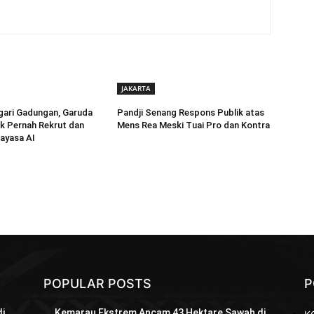
JAKARTA
gari Gadungan, Garuda
Pandji Senang Respons Publik atas
k Pernah Rekrut dan
Mens Rea Meski Tuai Pro dan Kontra
ayasa AI
POPULAR POSTS
P
i
Kemarau Ekstrem Ancam 43 Hektare Sawah di