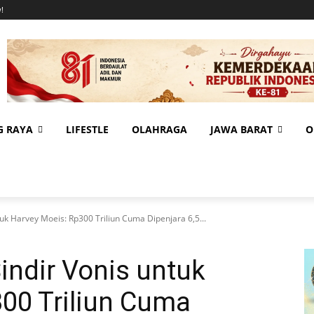
!
G RAYA
LIFESTLE
OLAHRAGA
JAWA BARAT
O
uk Harvey Moeis: Rp300 Triliun Cuma Dipenjara 6,5...
indir Vonis untuk
00 Triliun Cuma