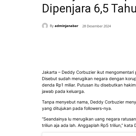
Dipenjara 6,5 Tah
By
adminjanabar
28 Desember 2024
Bagikan
Jakarta – Deddy Corbuzier ikut mengomentari
Disebut sudah merugikan negara dengan korups
denda Rp1 miliar. Putusan itu disebutkan haki
jawab pada keluarga.
Tanpa menyebut nama, Deddy Corbuzier meny
yang ditujukan pada followers-nya.
“Seandainya lu merugikan uang negara ratusan tr
triliun aja ada lah. Anggaplah Rp5 triliun,” kat