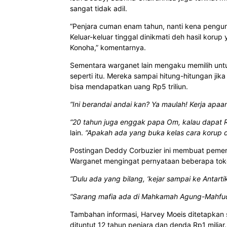
sangat tidak adil.
“Penjara cuman enam tahun, nanti kena pengura
Keluar-keluar tinggal dinikmati deh hasil koru
Konoha,” komentarnya.
Sementara warganet lain mengaku memilih untu
seperti itu. Mereka sampai hitung-hitungan jik
bisa mendapatkan uang Rp5 triliun.
“Ini berandai andai kan? Ya maulah! Kerja apaa
“20 tahun juga enggak papa Om, kalau dapat Rp
lain.
“Apakah ada yang buka kelas cara korup da
Postingan Deddy Corbuzier ini membuat pemeri
Warganet mengingat pernyataan beberapa tokoh 
“Dulu ada yang bilang, ‘kejar sampai ke Antart
“Sarang mafia ada di Mahkamah Agung-Mahfu
Tambahan informasi, Harvey Moeis ditetapkan 
dituntut 12 tahun penjara dan denda Rp1 mili