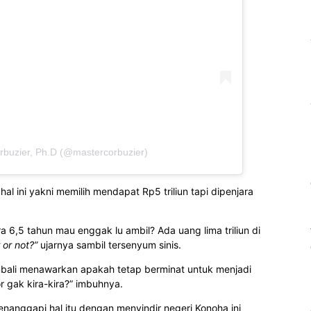
rbuzier, Ph.D (@mastercorbuzier)
al ini yakni memilih mendapat Rp5 triliun tapi dipenjara
ara 6,5 tahun mau enggak lu ambil? Ada uang lima triliun di
 or not?”
ujarnya sambil tersenyum sinis.
mbali menawarkan apakah tetap berminat untuk menjadi
or gak kira-kira?” imbuhnya.
menanggapi hal itu dengan menyindir negeri Konoha ini