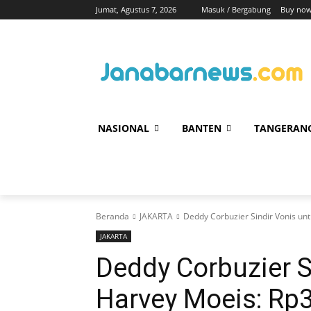
Jumat, Agustus 7, 2026
Masuk / Bergabung
Buy now
NASIONAL
BANTEN
TANGERAN
Beranda
JAKARTA
Deddy Corbuzier Sindir Vonis unt
JAKARTA
Deddy Corbuzier S
Harvey Moeis: Rp3