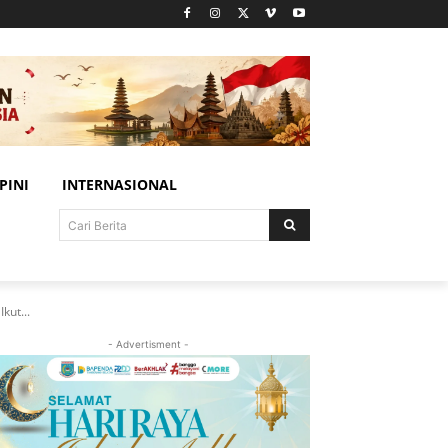
PINI
INTERNASIONAL
Cari Berita
kut...
- Advertisment -