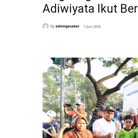
Adiwiyata Ikut Be
By
adminjanabar
7 Juni 2026
Bagikan