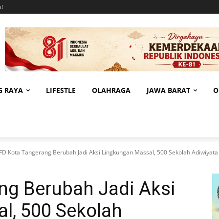
!
G RAYA
LIFESTLE
OLAHRAGA
JAWA BARAT
O
FD Kota Tangerang Berubah Jadi Aksi Lingkungan Massal, 500 Sekolah Adiwiyata I
ng Berubah Jadi Aksi
l, 500 Sekolah