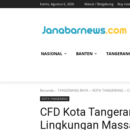
Kamis, Agustus 6, 2026
Masuk / Bergabung
Buy now
NASIONAL
BANTEN
TANGERAN
Beranda
TANGERANG RAYA
KOTA TANGERANG
C
KOTA TANGERANG
CFD Kota Tangera
Lingkungan Massa