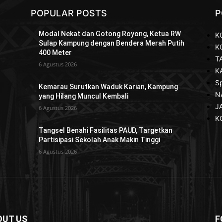
POPULAR POSTS
P
Modal Nekat dan Gotong Royong, Ketua RW
K
Sulap Kampung dengan Bendera Merah Putih
K
400 Meter
T
6 Agustus 2026
K
S
Kemarau Surutkan Waduk Karian, Kampung
N
yang Hilang Muncul Kembali
J
6 Agustus 2026
K
Tangsel Benahi Fasilitas PAUD, Targetkan
Partisipasi Sekolah Anak Makin Tinggi
6 Agustus 2026
OUT US
F