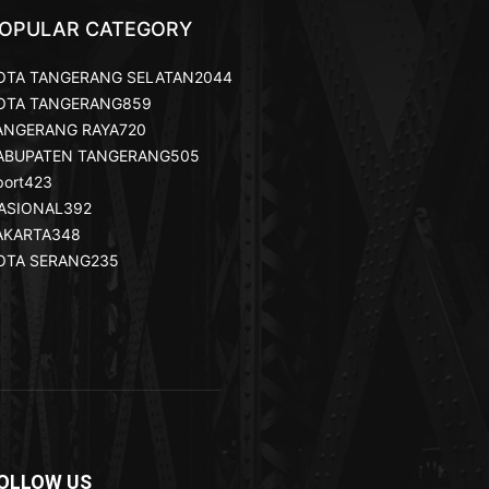
OPULAR CATEGORY
OTA TANGERANG SELATAN
2044
OTA TANGERANG
859
ANGERANG RAYA
720
ABUPATEN TANGERANG
505
port
423
ASIONAL
392
AKARTA
348
OTA SERANG
235
OLLOW US