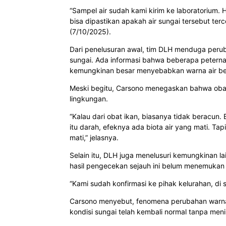
“Sampel air sudah kami kirim ke laboratorium. H
bisa dipastikan apakah air sungai tersebut ter
(7/10/2025).
Dari penelusuran awal, tim DLH menduga peruba
sungai. Ada informasi bahwa beberapa peter
kemungkinan besar menyebabkan warna air be
Meski begitu, Carsono menegaskan bahwa oba
lingkungan.
“Kalau dari obat ikan, biasanya tidak beracun
itu darah, efeknya ada biota air yang mati. Tap
mati,” jelasnya.
Selain itu, DLH juga menelusuri kemungkinan la
hasil pengecekan sejauh ini belum menemukan i
“Kami sudah konfirmasi ke pihak kelurahan, di 
Carsono menyebut, fenomena perubahan warna a
kondisi sungai telah kembali normal tanpa me