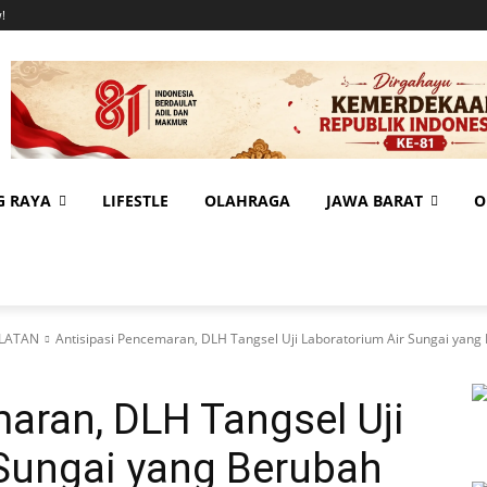
!
G RAYA
LIFESTLE
OLAHRAGA
JAWA BARAT
O
LATAN
Antisipasi Pencemaran, DLH Tangsel Uji Laboratorium Air Sungai yan
aran, DLH Tangsel Uji
 Sungai yang Berubah