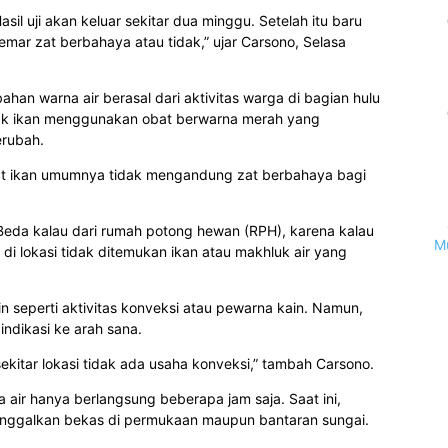
asil uji akan keluar sekitar dua minggu. Setelah itu baru
cemar zat berbahaya atau tidak,” ujar Carsono, Selasa
han warna air berasal dari aktivitas warga di bagian hulu
nak ikan menggunakan obat berwarna merah yang
rubah.
t ikan umumnya tidak mengandung zat berbahaya bagi
. Beda kalau dari rumah potong hewan (RPH), karena kalau
M
i di lokasi tidak ditemukan ikan atau makhluk air yang
in seperti aktivitas konveksi atau pewarna kain. Namun,
ndikasi ke arah sana.
sekitar lokasi tidak ada usaha konveksi,” tambah Carsono.
ir hanya berlangsung beberapa jam saja. Saat ini,
ninggalkan bekas di permukaan maupun bantaran sungai.