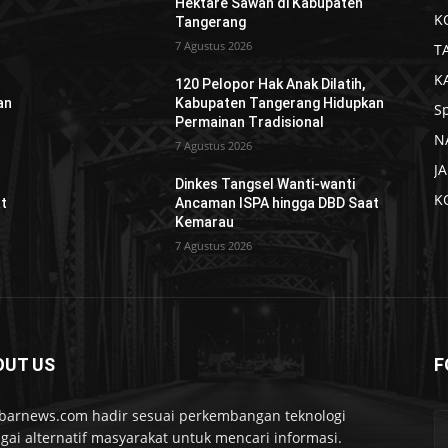
Hektare Sawah di Kabupaten
K
Tangerang
7 Agustus 2026
T
K
120 Pelopor Hak Anak Dilatih,
an
Kabupaten Tangerang Hidupkan
S
Permainan Tradisional
N
7 Agustus 2026
J
Dinkes Tangsel Wanti-wanti
K
t
Ancaman ISPA hingga DBD Saat
Kemarau
7 Agustus 2026
OUT US
F
barnews.com hadir sesuai perkembangan teknologi
gai alternatif masyarakat untuk mencari informasi.