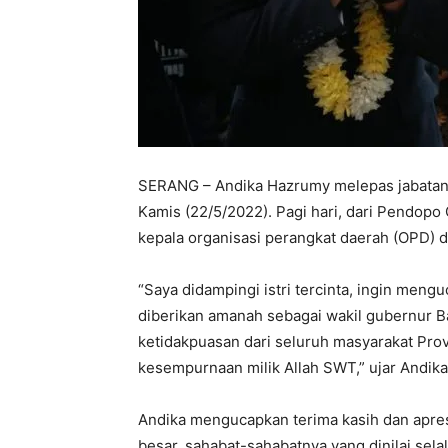
SERANG – Andika Hazrumy melepas jabatany
Kamis (22/5/2022). Pagi hari, dari Pendopo
kepala organisasi perangkat daerah (OPD) 
“Saya didampingi istri tercinta, ingin men
diberikan amanah sebagai wakil gubernur B
ketidakpuasan dari seluruh masyarakat Provi
kesempurnaan milik Allah SWT,” ujar Andik
Andika mengucapkan terima kasih dan apres
besar, sahabat-sahabatnya yang dinilai sel