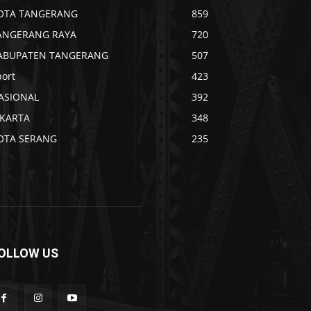
OTA TANGERANG
859
ANGERANG RAYA
720
ABUPATEN TANGERANG
507
port
423
ASIONAL
392
AKARTA
348
OTA SERANG
235
OLLOW US