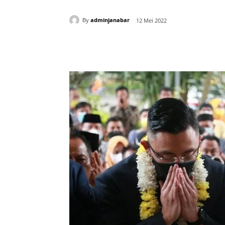
By
adminjanabar
12 Mei 2022
Bagikan