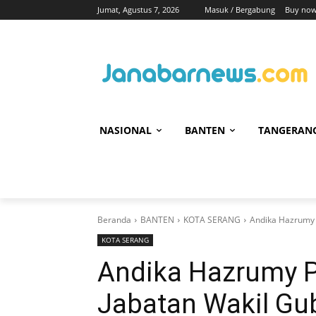
Jumat, Agustus 7, 2026
Masuk / Bergabung
Buy now
NASIONAL
BANTEN
TANGERAN
Beranda
BANTEN
KOTA SERANG
Andika Hazrumy 
KOTA SERANG
Andika Hazrumy Pa
Jabatan Wakil Gu