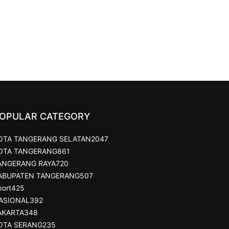
OPULAR CATEGORY
OTA TANGERANG SELATAN
2047
OTA TANGERANG
861
ANGERANG RAYA
720
ABUPATEN TANGERANG
507
port
425
ASIONAL
392
AKARTA
348
OTA SERANG
235