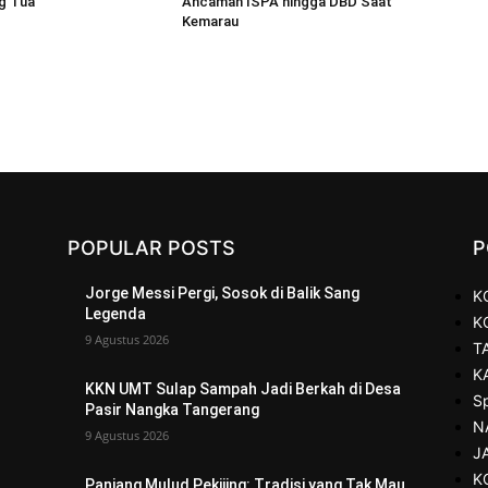
g Tua
Ancaman ISPA hingga DBD Saat
Kemarau
POPULAR POSTS
P
Jorge Messi Pergi, Sosok di Balik Sang
K
Legenda
K
9 Agustus 2026
T
K
KKN UMT Sulap Sampah Jadi Berkah di Desa
S
Pasir Nangka Tangerang
N
9 Agustus 2026
J
K
Panjang Mulud Pekijing: Tradisi yang Tak Mau