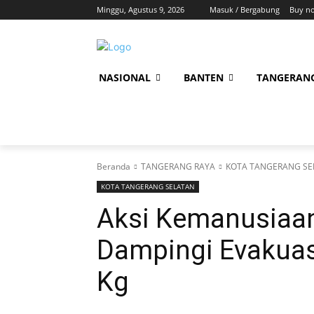
Minggu, Agustus 9, 2026
Masuk / Bergabung
Buy n
NASIONAL
BANTEN
TANGERAN
Beranda
TANGERANG RAYA
KOTA TANGERANG SE
KOTA TANGERANG SELATAN
Aksi Kemanusiaan
Dampingi Evakuas
Kg