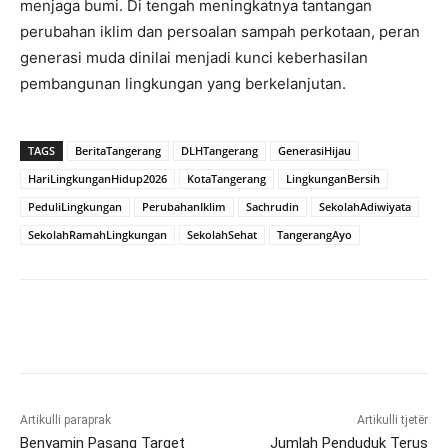
menjaga bumi. Di tengah meningkatnya tantangan
perubahan iklim dan persoalan sampah perkotaan, peran
generasi muda dinilai menjadi kunci keberhasilan
pembangunan lingkungan yang berkelanjutan.
TAGS
BeritaTangerang
DLHTangerang
GenerasiHijau
HariLingkunganHidup2026
KotaTangerang
LingkunganBersih
PeduliLingkungan
PerubahanIklim
Sachrudin
SekolahAdiwiyata
SekolahRamahLingkungan
SekolahSehat
TangerangAyo
Artikulli paraprak
Artikulli tjetër
Benyamin Pasang Target
Jumlah Penduduk Terus